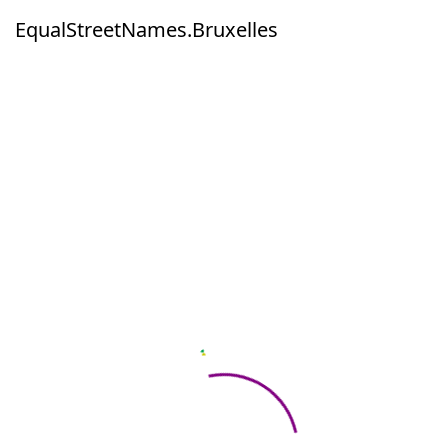
EqualStreetNames.Bruxelles
EqualStreetNames.Bruxelles