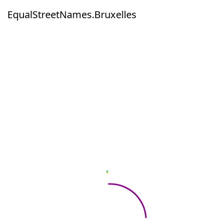
EqualStreetNames.Bruxelles
EqualStreetNames.Bruxelles